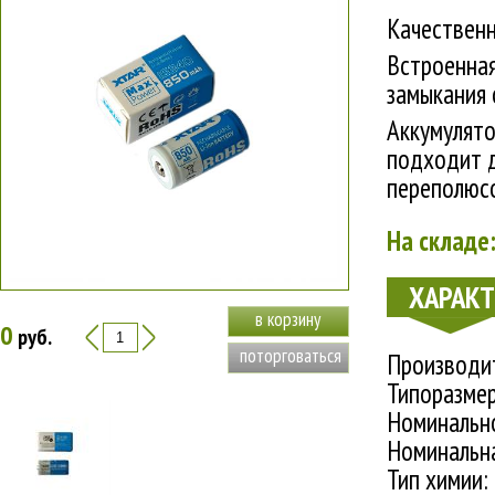
Качественн
Встроенная
замыкания 
Аккумулято
подходит д
переполюсо
На складе:
ХАРАК
в корзину
0
руб.
поторговаться
Производи
Типоразмер
Номинальн
Номинальна
Тип химии: